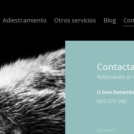
Adiestramiento
Otros servicios
Blog
Con
Contacta
Rellenando el s
O bien llamando 
604 079 940
Nombre*