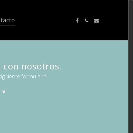
tacto
 con nosotros.
iguiente formulario.
al: