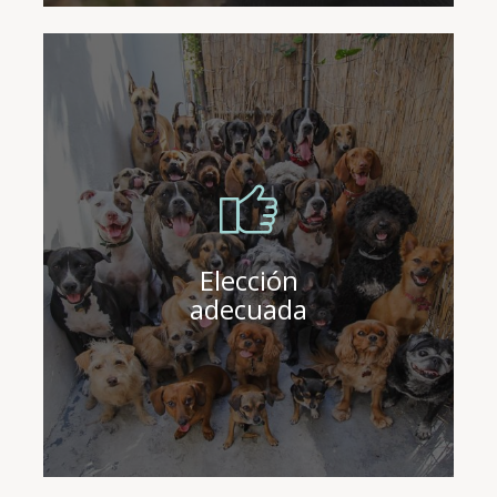
MÁS
INFORMACIÓN
AQUÍ
Elección
adecuada